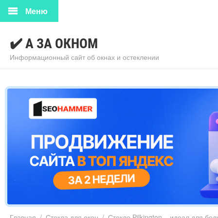
Меню
✔️ А ЗА ОКНОМ
Информационный сайт об окнах и остеклении
Главная
/
Стекла для окон
/
Стекло Pilkington – идеал для б