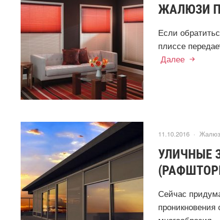
ЖАЛЮЗИ П
Если обратитьс
плиссе передае
Далее
11.10.2016 ·
Жалюз
УЛИЧНЫЕ 
(РАФШТОР
Сейчас придум
проникновения 
многообразия...