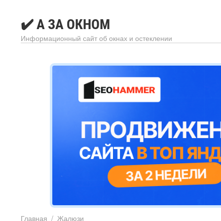
✔️ А ЗА ОКНОМ
Информационный сайт об окнах и остеклении
Главная
/
Жалюзи