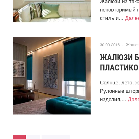
Жалюзи из тако
неповторимый п
стиль и...
Дале
30.09.2016 ·
Жалюз
ЖАЛЮЗИ БЛ
ПЛАСТИКО
Солнце, лето, 
Рулонные шторы
изделия,...
Дал