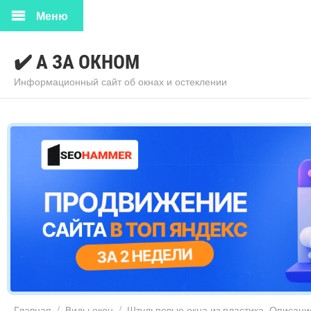
Меню
✔️ А ЗА ОКНОМ
Информационный сайт об окнах и остеклении
Главная
/
Виды окон
/
Штульповые окна из пластика. Описани