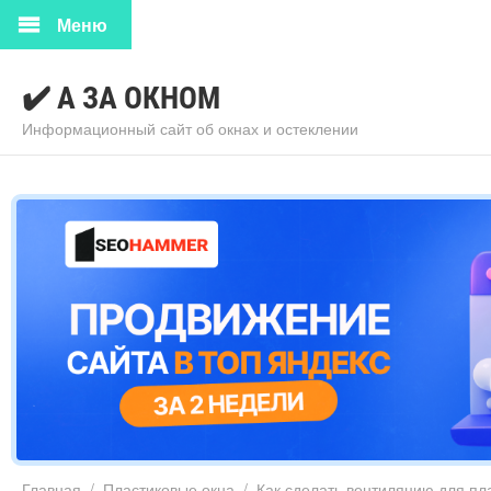
Меню
✔️ А ЗА ОКНОМ
Информационный сайт об окнах и остеклении
Главная
/
Пластиковые окна
/
Как сделать вентиляцию для пл