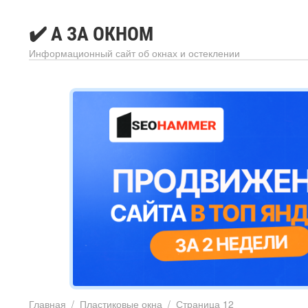
✔️ А ЗА ОКНОМ
Информационный сайт об окнах и остеклении
Главная
/
Пластиковые окна
/
Страница 12