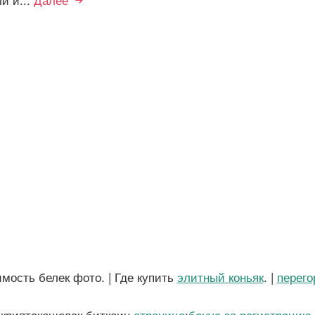
ость белек фото. | Где купить
элитный коньяк
. |
перего
 криптокошелек биткоин
страница
;
бонус за регистрацию 