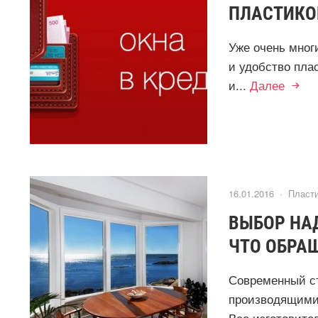
ПЛАСТИКО
Уже очень мног
и удобство пла
и...
Далее
16.01.2016 ·
Пласти
ВЫБОР НА
ЧТО ОБРА
Современный с
производящими
Все изготовител